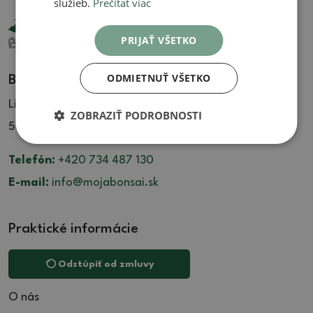
služieb.
Prečítať viac
PRIJAŤ VŠETKO
ODMIETNUŤ VŠETKO
Bonsai Centrum Libčany
Libčany 137
ZOBRAZIŤ PODROBNOSTI
503 22 Libčany
Telefón:
+420 734 487 130
E-mail:
info@mojabonsai.sk
Praktické informácie
Odstúpiť od zmluvy
O nás