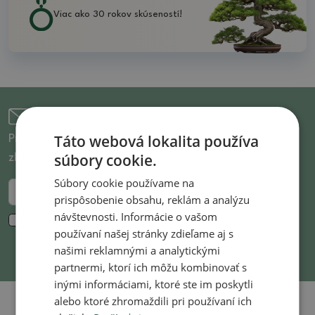
Viac ako 30 rokov skúseností!
Prihlásenie pre newsletter
Táto webová lokalita používa
Prihláste sa k odberu noviniek a budete vedieť o
súbory cookie.
zľavnenom tovare aj novinkách ako prvý!
Súbory cookie používame na
Odoslať
prispôsobenie obsahu, reklám a analýzu
návštevnosti. Informácie o vašom
Súhlasím so spracovaním
osobných údajov
na
používaní našej stránky zdieľame aj s
marketingové účely. *
našimi reklamnými a analytickými
partnermi, ktorí ich môžu kombinovať s
inými informáciami, ktoré ste im poskytli
alebo ktoré zhromaždili pri používaní ich