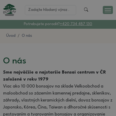
Potrebujete poradiť?
+420 734 487 130
Úvod
O nás
O nás
Sme najväčšie a najstaršie Bonsai centrum v ČR
založené v roku 1979
Viac ako 10 000 bonsajov na sklade Veľkoobchod a
maloobchod so zázemím kamennej predajne, skleníkov,
záhrady, vlastných keramických dielní, dovoz bonsajov z
Japonsko, Kórea, Čína, Taiwan a dlhoročné skúsenosti s
pestovaním a tvarovaním bonsajov a organizovanie