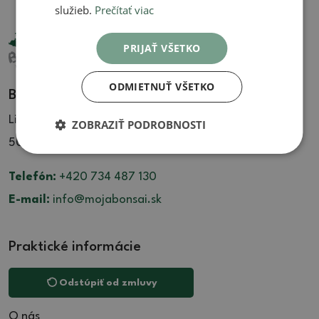
služieb.
Prečítať viac
PRIJAŤ VŠETKO
ODMIETNUŤ VŠETKO
Bonsai Centrum Libčany
Libčany 137
ZOBRAZIŤ PODROBNOSTI
503 22 Libčany
Telefón:
+420 734 487 130
E-mail:
info@mojabonsai.sk
Praktické informácie
Odstúpiť od zmluvy
O nás