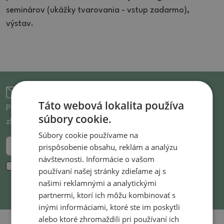
seminárov (ukážky tvarovania - vstup zadarmo),
výstav.
Prihlásenie pre newsletter
Táto webová lokalita používa
Prihláste sa k odberu noviniek a budete vedieť o
súbory cookie.
zľavnenom tovare aj novinkách ako prvý!
Súbory cookie používame na
prispôsobenie obsahu, reklám a analýzu
Odoslať
návštevnosti. Informácie o vašom
Súhlasím so spracovaním
osobných údajov
na
používaní našej stránky zdieľame aj s
marketingové účely. *
našimi reklamnými a analytickými
partnermi, ktorí ich môžu kombinovať s
inými informáciami, ktoré ste im poskytli
alebo ktoré zhromaždili pri používaní ich