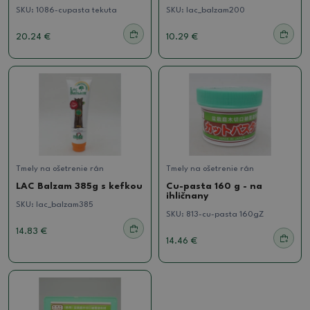
SKU:
1086-cupasta tekuta
SKU:
lac_balzam200
20.24 €
10.29 €
Tmely na ošetrenie rán
Tmely na ošetrenie rán
LAC Balzam 385g s kefkou
Cu-pasta 160 g - na
ihličnany
SKU:
lac_balzam385
SKU:
813-cu-pasta 160gZ
14.83 €
14.46 €