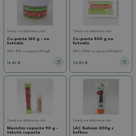
Tmely na ošetrenie rán
Tmely na ošetrenie rán
Cu-pasta 160 g - na
Cu-pasta 500 g na
listnáče
listnáče
SKU:
813-cu-pasta 160gB
SKU:
1086-cu-pasta 500glist
14.46 €
26.86 €
Tmely na ošetrenie rán
Tmely na ošetrenie rán
Masishin cupasta 90 g -
LAC Balzam 200g s
tekutá cupasta
kefkou