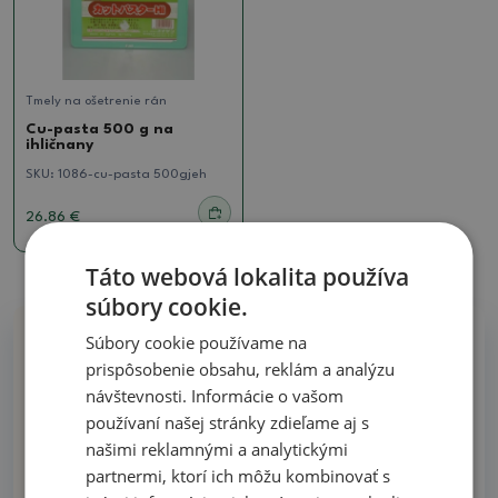
Tmely na ošetrenie rán
Cu-pasta 500 g na
ihličnany
SKU:
1086-cu-pasta 500gjeh
26.86 €
Táto webová lokalita používa
súbory cookie.
Súbory cookie používame na
Prečo nakúpiť u nás
prispôsobenie obsahu, reklám a analýzu
návštevnosti. Informácie o vašom
používaní našej stránky zdieľame aj s
Všetko na sklade - žiadne ilustračné fotografie
našimi reklamnými a analytickými
Dodanie do 48 hodín
partnermi, ktorí ich môžu kombinovať s