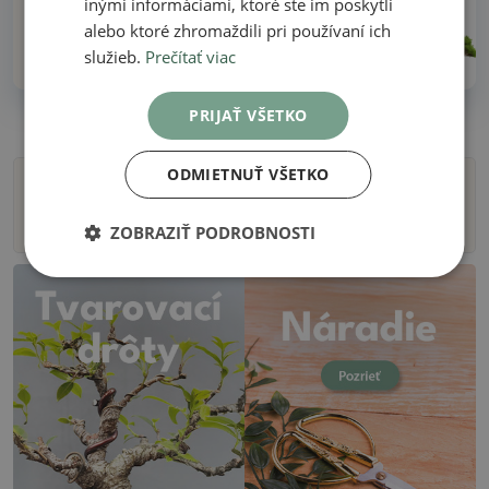
inými informáciami, ktoré ste im poskytli
alebo ktoré zhromaždili pri používaní ich
Viac ako 30 rokov skúseností!
služieb.
Prečítať viac
PRIJAŤ VŠETKO
ODMIETNUŤ VŠETKO
Filtre
ZOBRAZIŤ PODROBNOSTI