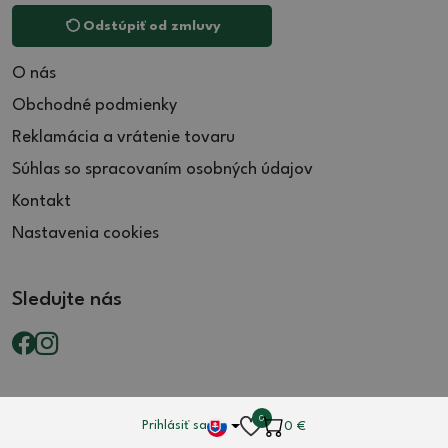
Odstúpiť od zmluvy
O nás
Obchodné podmienky
Reklamácia a vrátenie tovaru
Súhlas so spracovaním osobných údajov
Kontakt
Nastavenia cookies
Sledujte nás
0
Prihlásiť sa
0
€