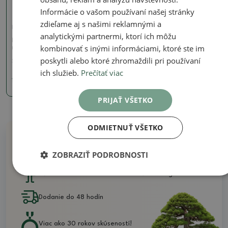
Informácie o vašom používaní našej stránky
zdieľame aj s našimi reklamnými a
Kliešte na drôt
analytickými partnermi, ktorí ich môžu
Nožnice na drôt 120 mm -
kombinovať s inými informáciami, ktoré ste im
nerez
poskytli alebo ktoré zhromaždili pri používaní
SKU:
BM-S10A
ich služieb.
Prečítať viac
14.42 €
PRIJAŤ VŠETKO
ODMIETNUŤ VŠETKO
Prečo nakúpiť u nás
ZOBRAZIŤ PODROBNOSTI
Všetko na sklade - žiadne ilustračné fotografie
Dodanie do 48 hodín
Viac ako 30 rokov skúseností!