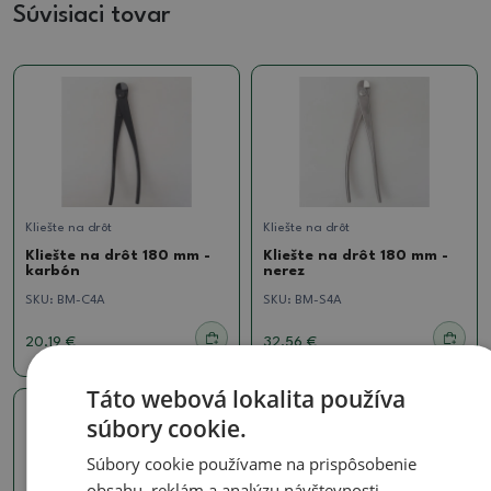
Súvisiaci tovar
Kliešte na drôt
Kliešte na drôt
Kliešte na drôt 180 mm -
Kliešte na drôt 180 mm -
karbón
nerez
SKU:
BM-C4A
SKU:
BM-S4A
20.19 €
32.56 €
Táto webová lokalita používa
súbory cookie.
Súbory cookie používame na prispôsobenie
obsahu, reklám a analýzu návštevnosti.