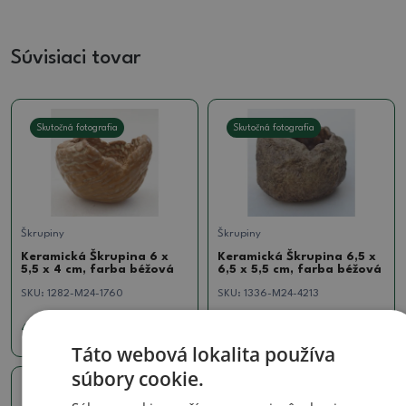
Súvisiaci tovar
Skutočná fotografia
Skutočná fotografia
Škrupiny
Škrupiny
Keramická Škrupina 6 x
Keramická Škrupina 6,5 ​​x
5,5 x 4 cm, farba béžová
6,5 x 5,5 cm, farba béžová
SKU:
1282-M24-1760
SKU:
1336-M24-4213
4.97 €
4.97 €
Táto webová lokalita používa
súbory cookie.
Skutočná fotografia