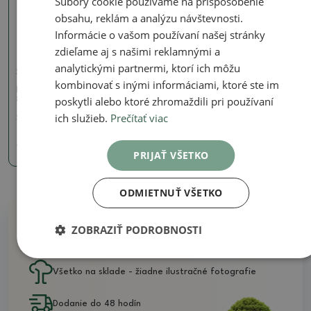
Súbory cookie používame na prispôsobenie
obsahu, reklám a analýzu návštevnosti.
Informácie o vašom používaní našej stránky
zdieľame aj s našimi reklamnými a
analytickými partnermi, ktorí ich môžu
Škrupiny
kombinovať s inými informáciami, ktoré ste im
Keramická Škrupina 9,5 x
poskytli alebo ktoré zhromaždili pri používaní
8 x 7 cm, farba šedá
ich služieb.
Prečítať viac
SKU:
1328-M24-3562
4.97 €
PRIJAŤ VŠETKO
ODMIETNUŤ VŠETKO
ZOBRAZIŤ PODROBNOSTI
Prečo nakúpiť u nás
Všetko na sklade - žiadne ilustračné fotografie
Dodanie do 48 hodín