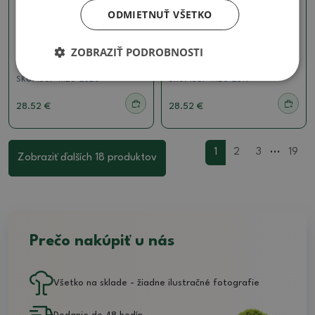
ODMIETNUŤ VŠETKO
Misky
Misky
Keramická miska na
Keramická miska na
ZOBRAZIŤ PODROBNOSTI
bonsaje 15,5 x 15,5 x 19 cm,
bonsaje 15,5 x 15,5 x 19 cm,
farba hnedá
farba hnedá
SKU:
1567-M26-2320
SKU:
1567-M26-2319
28.52 €
28.52 €
...
1
2
3
19
Zobraziť ďalších 18 produktov
Prečo nakúpiť u nás
Všetko na sklade - žiadne ilustračné fotografie