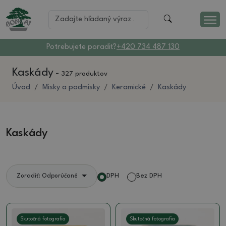
Potrebujete poradiť?
+420 734 487 130
Kaskády
-
327 produktov
Úvod
Misky a podmisky
Keramické
Kaskády
Kaskády
DPH
Bez DPH
Zoradiť: Odporúčané
Skutočná fotografia
Skutočná fotografia