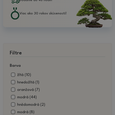
Dodanie do 48 hodín
Viac ako 30 rokov skúseností!
Filtre
Barva
žltá (10)
hnedožltá (1)
oranžová (7)
modrá (44)
hnědomodrá (2)
modrá (8)