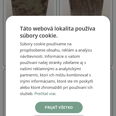
Táto webová lokalita používa
Misky
Misky
súbory cookie.
Keramická miska na
Keramická miska na
bonsaje 8,5 x 8,5 x 9 cm,
bonsai 8,5 x 8,5 x 9 cm,
farba hnedá
farba hnedá
Súbory cookie používame na
SKU:
1567-M26-2333
SKU:
1567-M26-2332
prispôsobenie obsahu, reklám a analýzu
návštevnosti. Informácie o vašom
7.85 €
7.85 €
používaní našej stránky zdieľame aj s
našimi reklamnými a analytickými
partnermi, ktorí ich môžu kombinovať s
Skutočná fotografia
Skutočná fotografia
inými informáciami, ktoré ste im poskytli
alebo ktoré zhromaždili pri používaní ich
služieb.
Prečítať viac
PRIJAŤ VŠETKO