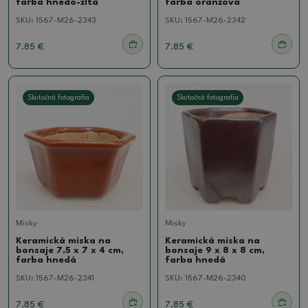
farba hnedo-žltá
farba oranžová
SKU:
1567-M26-2343
SKU:
1567-M26-2342
7.85 €
7.85 €
Skutočná fotografia
Skutočná fotografia
Misky
Misky
Keramická miska na
Keramická miska na
bonsaje 7,5 x 7 x 4 cm,
bonsaje 9 x 8 x 8 cm,
farba hnedá
farba hnedá
SKU:
1567-M26-2341
SKU:
1567-M26-2340
7.85 €
7.85 €