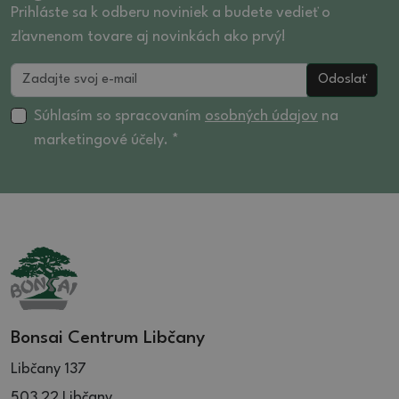
29 (1)
15.5 (3)
Prihláste sa k odberu noviniek a budete vedieť o
31.5 (1)
zľavnenom tovare aj novinkách ako prvý!
16 (1)
16.5 (3)
Odoslať
17 (5)
17.5 (1)
Súhlasím so spracovaním
osobných údajov
na
marketingové účely. *
18 (1)
18.5 (1)
19 (3)
21 (1)
27 (2)
32 (1)
Bonsai Centrum Libčany
Libčany 137
503 22 Libčany