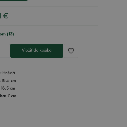
1
€
om (13)
Vložiť do košíka
:
Hnědá
:
18.5 cm
18.5 cm
ka:
7 cm