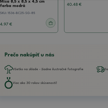
Misa 8,5 x 8,5 x 4,5 cm
40.48 €
farba modrá
SKU:
1536-BC25-SG-85
4.97 €
Prečo nakúpiť u nás
Všetko na sklade - žiadne ilustračné fotografie
Do
Viac ako 30 rokov skúseností!