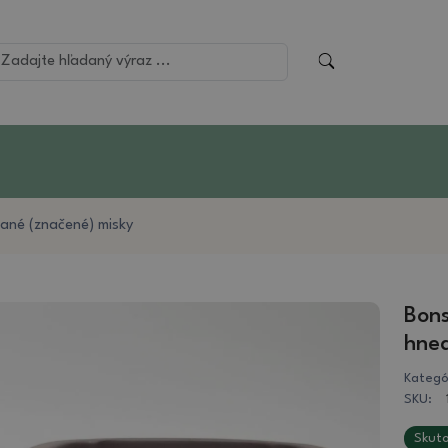
ané (značené) misky
Bons
hne
Kategó
SKU:
Skuto