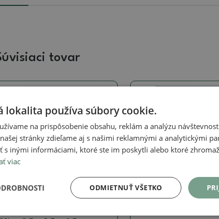
Súvisiaci tovar
Skutočná fotografia
Skutočná fotografia
 lokalita používa súbory cookie.
užívame na prispôsobenie obsahu, reklám a analýzu návštevnosti
ašej stránky zdieľame aj s našimi reklamnými a analytickými par
 inými informáciami, ktoré ste im poskytli alebo ktoré zhromažd
ať viac
Signované (značené) misky
Bonsai miska 36 x 2
ODROBNOSTI
ODMIETNUŤ VŠETKO
PRI
cm, farba hnedá
SKU:
1516-MZ26-178
Misky