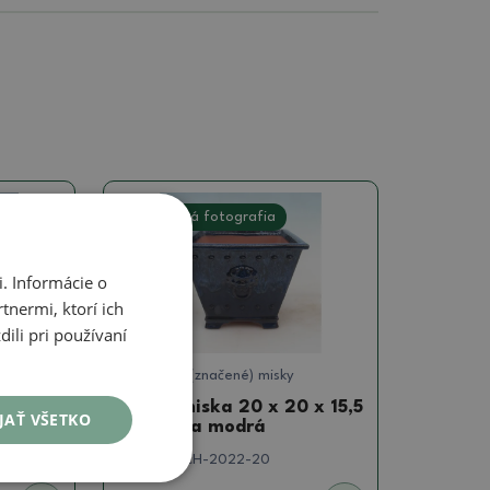
Skutočná fotografia
. Informácie o
tnermi, ktorí ich
ili pri používaní
Signované (značené) misky
9 x 9
Bonsai miska 20 x 20 x 15,5
JAŤ VŠETKO
cm, farba modrá
SKU:
1167-CH-2022-20