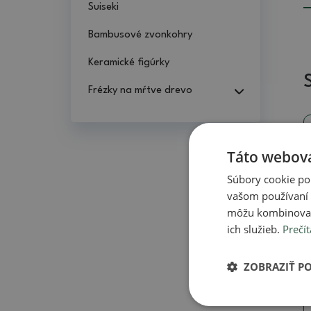
Suiseki
Bambusové zvonkohry
Keramické figúrky
Frézky na mŕtve drevo
Táto webová
Súbory cookie po
vašom používaní n
môžu kombinovať s
ich služieb.
Prečít
ZOBRAZIŤ P