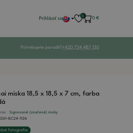
0
Prihlásiť sa
0
€
Potrebujete poradiť?
+420 734 487 130
ai miska 18,5 x 18,5 x 7 cm, farba
dá
ria:
Signované (značené) misky
1261-BC24-1126
čná fotografia