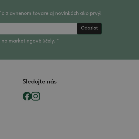
ť o zľavnenom tovare aj novinkách ako prvý!
Odoslať
v
na marketingové účely. *
Sledujte nás