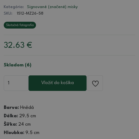
Kategória:
Signované (značené) misky
SKU:
1512-MZ26-58
Skutočná fotografia
32.63
€
Skladom (6)
Vložiť do košíka
Barva:
Hnědá
Délka:
29.5 cm
Šířka:
24 cm
Hloubka:
9.5 cm