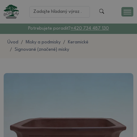
Potrebujete poradiť?
+420 734 487 130
Úvod
Misky a podmisky
Keramické
Signované (značené) misky