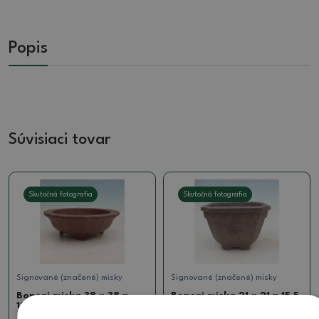
Popis
Súvisiaci tovar
Skutočná fotografia
Skutočná fotografia
Signované (značené) misky
Signované (značené) misky
Bonsai miska 38 x 38 x
Bonsai miska 21 x 21 x 15,5
12,5 cm, farba hnedá
cm, farba prírodná