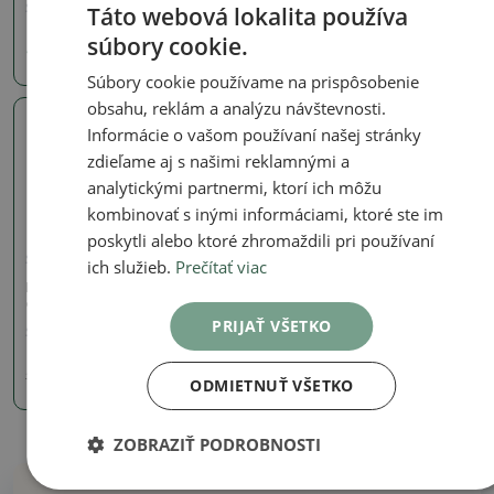
Táto webová lokalita používa
SKU:
1516-MZ26-134
SKU:
923-CH-2022-22
súbory cookie.
40.48 €
36.76 €
Súbory cookie používame na prispôsobenie
obsahu, reklám a analýzu návštevnosti.
Informácie o vašom používaní našej stránky
Skutočná fotografia
zdieľame aj s našimi reklamnými a
analytickými partnermi, ktorí ich môžu
kombinovať s inými informáciami, ktoré ste im
poskytli alebo ktoré zhromaždili pri používaní
Signované (značené) misky
ich služieb.
Prečítať viac
Bonsai miska 21 x 14 x 5
cm, farba modrozelená
PRIJAŤ VŠETKO
SKU:
1167-CH-2022-53
10.78 €
11.98
€
ODMIETNUŤ VŠETKO
ZOBRAZIŤ PODROBNOSTI