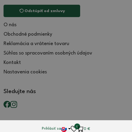
Odstúpiť od zmluvy
O nás
Obchodné podmienky
Reklamácia a vrátenie tovaru
Súhlas so spracovaním osobných údajov
Kontakt
Nastavenia cookies
Sledujte nás
0
Prihlásiť sa
0
€