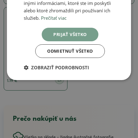
inými informáciami, ktoré ste im poskytli
alebo ktoré zhromaždili pri používaní ich
služieb.
Prečítať viac
PRIJAŤ VŠETKO
ODMIETNUŤ VŠETKO
Zeminy na kokedamy
Akadama 0,5 Litra
ZOBRAZIŤ PODROBNOSTI
SKU:
_105akadama0,5l
1.19 €
Prečo nakúpiť u nás
Všetko na sklade - žiadne ilustračné fotografie