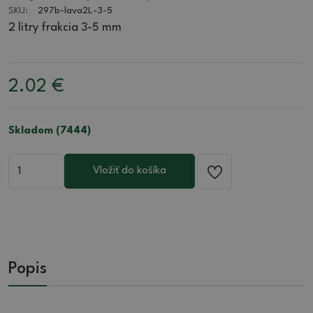
SKU:
297b-lava2L-3-5
2 litry frakcia 3-5 mm
2.02
€
Skladom (7444)
Vložiť do košíka
Popis