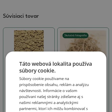
Súvisiaci tovar
Skutočná fotografia
Táto webová lokalita používa
Zeminy na kokedamy
súbory cookie.
Akadama 2l
Súbory cookie používame na
SKU:
akadama2l
Izbové bonsaje
prispôsobenie obsahu, reklám a analýzu
4.08 €
Sphagnum – rašelinník
návštevnosti. Informácie o vašom
1000 g
používaní našej stránky zdieľame aj s
SKU:
1573-sphagnum1000
našimi reklamnými a analytickými
30.98 €
partnermi, ktorí ich môžu kombinovať s