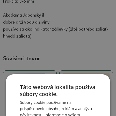
Frakcia: 3-6 mm
Akadama Japonský íl
dobre drží vodu a živiny
používa sa ako indikátor zálievky (žlté potreba zaliať-
hnedá zaliata)
Súvisiaci tovar
Skutočná fotografia
Táto webová lokalita používa
súbory cookie.
Súbory cookie používame na
prispôsobenie obsahu, reklám a analýzu
Zeminy na kokedamy
návštevnosti. Informácie o vašom
Keto 12 l