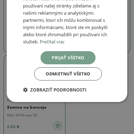
používaní našej stránky zdieľame aj s
SKU:
keto12l
našimi reklamnými a analytickými
Izbové bonsaje
partnermi, ktorí ich môžu kombinovať s
22.67 €
Sphagnum – rašelinník 150
g
inými informáciami, ktoré ste im poskytli
SKU:
1573-sphagnum150
alebo ktoré zhromaždili pri používaní ich
služieb.
Prečítať viac
6.18 €
PRIJAŤ VŠETKO
ODMIETNUŤ VŠETKO
ZOBRAZIŤ PODROBNOSTI
Zeminy na kokedamy
Zemina na bonsaje
SKU:
297b-zem 30
2.02 €