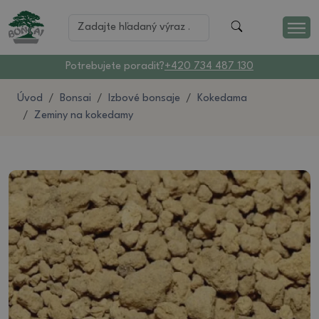
Potrebujete poradiť?
+420 734 487 130
Úvod
Bonsai
Izbové bonsaje
Kokedama
Zeminy na kokedamy