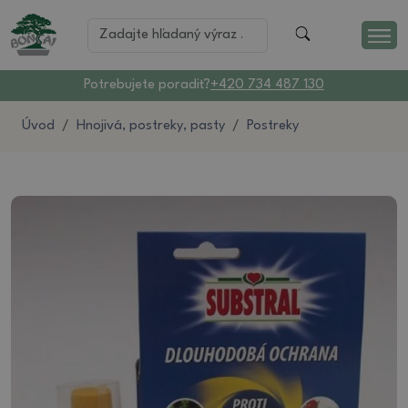
Potrebujete poradiť?
+420 734 487 130
Úvod
Hnojivá, postreky, pasty
Postreky