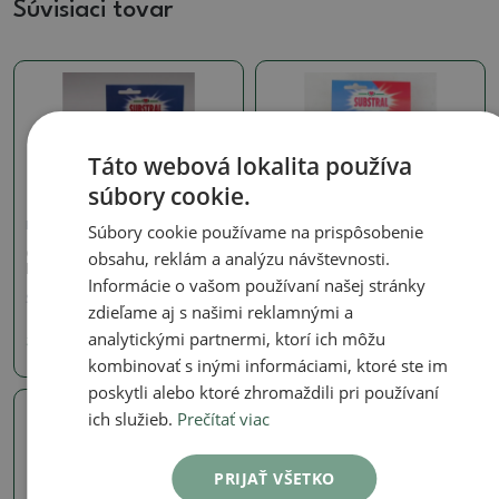
Súvisiaci tovar
Táto webová lokalita používa
súbory cookie.
Postreky
Postreky
Súbory cookie používame na prispôsobenie
obsahu, reklám a analýzu návštevnosti.
Careo Saprol 30 ml -
Substral 2v1 25ml
hubové choroby
Informácie o vašom používaní našej stránky
SKU:
substrav_2v1
SKU:
saprol_30ml
zdieľame aj s našimi reklamnými a
4.50 €
analytickými partnermi, ktorí ich môžu
3.93 €
kombinovať s inými informáciami, ktoré ste im
poskytli alebo ktoré zhromaždili pri používaní
ich služieb.
Prečítať viac
PRIJAŤ VŠETKO