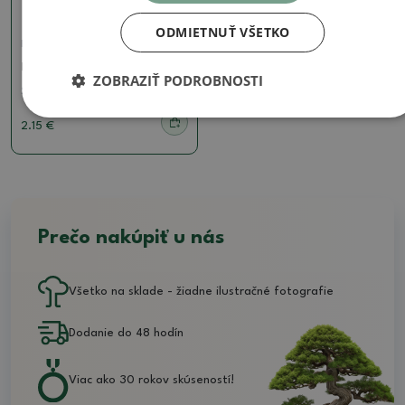
ODMIETNUŤ VŠETKO
Postreky
Mospilan 20SP 2 x 1,8 g
ZOBRAZIŤ PODROBNOSTI
SKU:
mospilan2x1,8g
2.15 €
Prečo nakúpiť u nás
Všetko na sklade - žiadne ilustračné fotografie
Dodanie do 48 hodín
Viac ako 30 rokov skúseností!