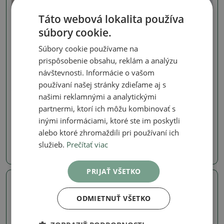
Táto webová lokalita používa
súbory cookie.
Súbory cookie používame na
prispôsobenie obsahu, reklám a analýzu
návštevnosti. Informácie o vašom
používaní našej stránky zdieľame aj s
Juniperus
Juniperus
našimi reklamnými a analytickými
Vonkajší bonsai –
Vonkajší bonsai –
partnermi, ktorí ich môžu kombinovať s
Juniperus chinensis
Juniperus chinensis
Itoigawa – čínsky jalovec
Itoigawa – čínsky jalovec
inými informáciami, ktoré ste im poskytli
SKU:
1578-VB2026-3110
SKU:
1578-VB2026-3109
alebo ktoré zhromaždili pri používaní ich
služieb.
Prečítať viac
239.57 €
239.57 €
PRIJAŤ VŠETKO
Skutočná fotografia
Skutočná fotografia
ODMIETNUŤ VŠETKO