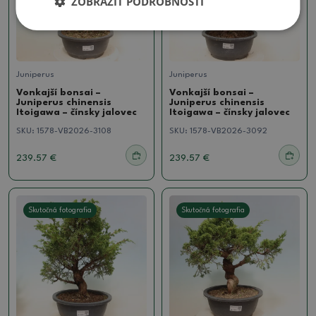
ZOBRAZIŤ PODROBNOSTI
Juniperus
Juniperus
Vonkajší bonsai –
Vonkajší bonsai –
Juniperus chinensis
Juniperus chinensis
Itoigawa – čínsky jalovec
Itoigawa – čínsky jalovec
SKU:
1578-VB2026-3108
SKU:
1578-VB2026-3092
239.57 €
239.57 €
Skutočná fotografia
Skutočná fotografia