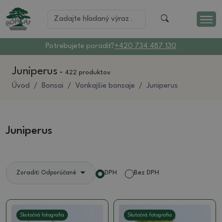
Potrebujete poradiť?
+420 734 487 130
Juniperus
-
422 produktov
Úvod
Bonsai
Vonkajšie bonsaje
Juniperus
Juniperus
DPH
Bez DPH
Zoradiť: Odporúčané
Skutočná fotografia
Skutočná fotografia