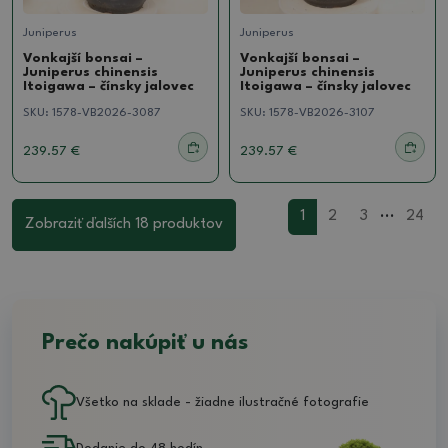
Juniperus
Juniperus
Vonkajší bonsai –
Vonkajší bonsai –
Juniperus chinensis
Juniperus chinensis
Itoigawa – čínsky jalovec
Itoigawa – čínsky jalovec
SKU:
1578-VB2026-3087
SKU:
1578-VB2026-3107
239.57 €
239.57 €
...
1
2
3
24
Zobraziť ďalších 18 produktov
Prečo nakúpiť u nás
Všetko na sklade - žiadne ilustračné fotografie