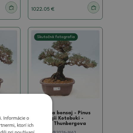
1022.05 €
Skutočná fotografia
Borovica
nus
Vonkajšia bonsaj - Pinus
. Informácie o
-
thunbergii Kotobuki -
va
borovica Thunbergova
tnermi, ktorí ich
ili pri používaní
SKU:
1530-VB2026-1663