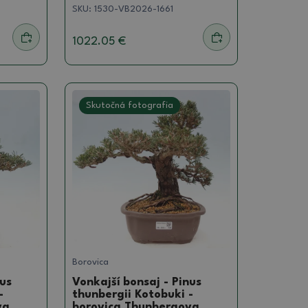
SKU:
1530-VB2026-1661
1022.05 €
Skutočná fotografia
Borovica
nus
Vonkajší bonsaj - Pinus
-
thunbergii Kotobuki -
va
borovica Thunbergova