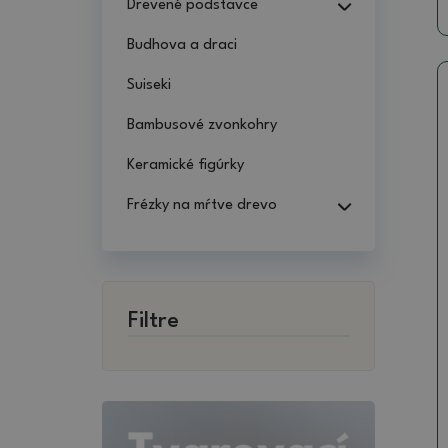
Drevené podstavce
Budhova a draci
Suiseki
Bambusové zvonkohry
Keramické figúrky
Frézky na mŕtve drevo
Filtre