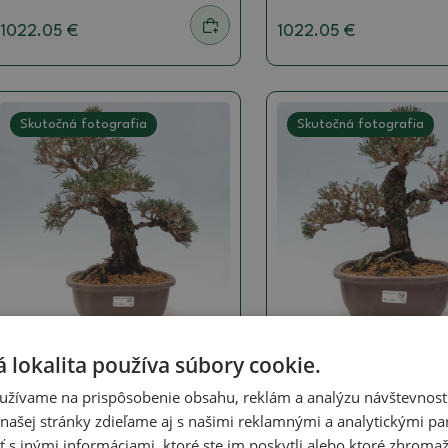
1022.05 €
1022.05 €
Skutočná fotografia
Skutočná fotografia
Borovica
Borovica
 lokalita používa súbory cookie.
Vonkajší bonsaj - Pinus
Vonkajší bonsaj - Pi
užívame na prispôsobenie obsahu, reklám a analýzu návštevnosti
thunbergii Kotobuki -
thunbergii Kotobuki 
borovica Thunbergova
borovica Thunbergo
ašej stránky zdieľame aj s našimi reklamnými a analytickými par
 inými informáciami, ktoré ste im poskytli alebo ktoré zhromažd
SKU:
1530-VB2026-1664
SKU:
1530-VB2026-1662