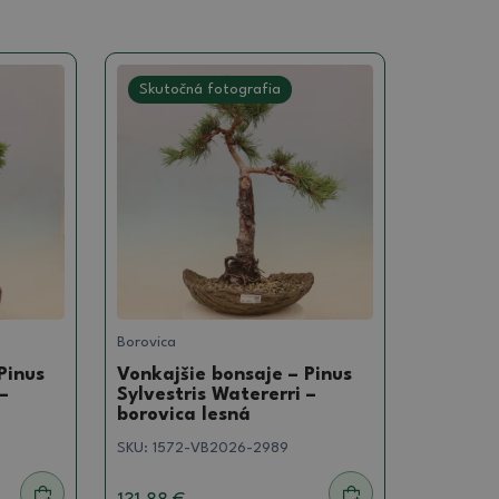
Skutočná fotografia
Borovica
Pinus
Vonkajšie bonsaje – Pinus
–
Sylvestris Watererri –
borovica lesná
SKU:
1572-VB2026-2989