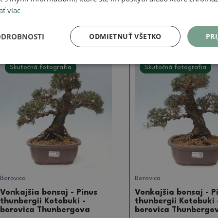
ať viac
1022.05 €
1022.05 €
ODROBNOSTI
ODMIETNUŤ VŠETKO
PRI
Skutočná fotografia
Skutočná fotografia
Borovica
Borovica
Vonkajšia bonsaj - Pinus
Vonkajšia bonsaj - P
thunbergii Kotobuki -
thunbergii Kotobuki 
borovica Thunbergova
borovica Thunbergo