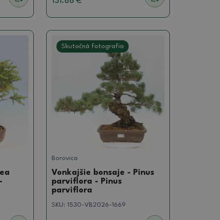
131.88 €
Skutočná fotografia
Borovica
cea
Vonkajšie bonsaje - Pinus
–
parviflora - Pinus
parviflora
SKU:
1530-VB2026-1669