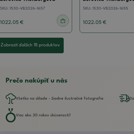
SKU:
1530-VB2026-1657
SKU:
1530-VB2026-1655
1022.05 €
1022.05 €
Zobraziť ďalších 18 produktov
Prečo nakúpiť u nás
Všetko na sklade - žiadne ilustračné fotografie
Do
Viac ako 30 rokov skúseností!