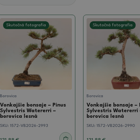
Skutočná fotografia
Skutočná fotografia
Borovica
Borovica
Vonkajšie bonsaje – Pinus
Vonkajšie bonsaje – 
Sylvestris Watererri –
Sylvestris Watererri 
borovica lesná
borovica lesná
SKU:
1572-VB2026-2993
SKU:
1572-VB2026-2990