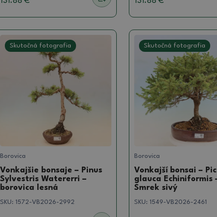
131.88 €
131.88 €
Skutočná fotografia
Skutočná fotografia
Borovica
Borovica
Vonkajšie bonsaje – Pinus
Vonkajší bonsai – Pi
Sylvestris Watererri –
glauca Echiniformis 
borovica lesná
Smrek sivý
SKU:
1572-VB2026-2992
SKU:
1549-VB2026-2461