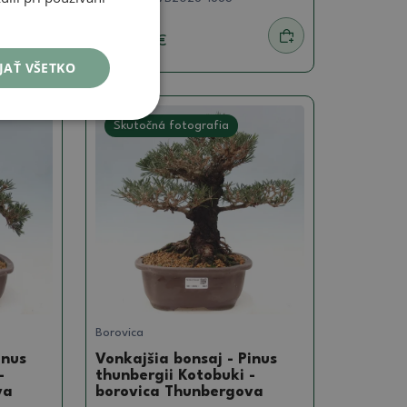
1022.05 €
JAŤ VŠETKO
Skutočná fotografia
Borovica
inus
Vonkajšia bonsaj - Pinus
-
thunbergii Kotobuki -
va
borovica Thunbergova