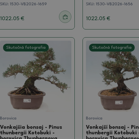
SKU:
1530-VB2026-1659
SKU:
1530-VB2026-1656
1022.05 €
1022.05 €
Skutočná fotografia
Skutočná fotografia
Borovica
Borovica
Vonkajšia bonsaj - Pinus
Vonkajší bonsaj - Pi
thunbergii Kotobuki -
thunbergii Kotobuki 
borovica Thunbergova
borovica Thunbergo