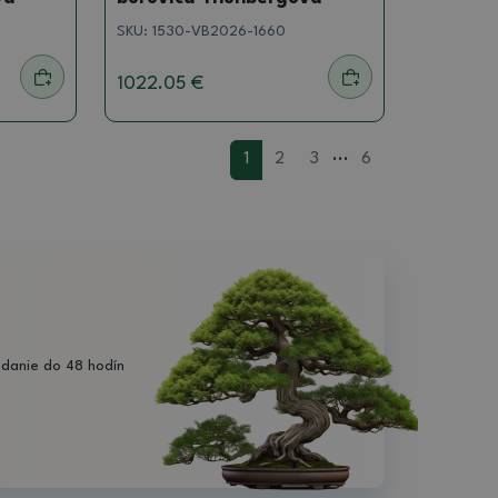
SKU:
1530-VB2026-1660
1022.05 €
...
1
2
3
6
danie do 48 hodín