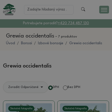
Potrebujete poradiť?
+420 734 487 130
Grewia occidentalis
-
7 produktov
Úvod
Bonsai
Izbové bonsaje
Grewia occidentalis
Grewia occidentalis
DPH
Bez DPH
Zoradiť: Odporúčané
Skutočná fotografia
Skutočná fotografia