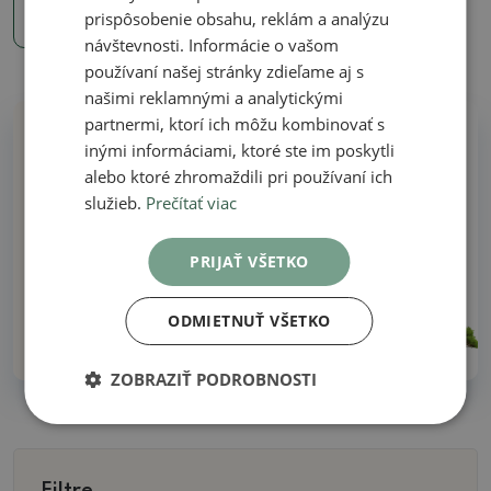
73.52 €
prispôsobenie obsahu, reklám a analýzu
návštevnosti. Informácie o vašom
používaní našej stránky zdieľame aj s
našimi reklamnými a analytickými
partnermi, ktorí ich môžu kombinovať s
Prečo nakúpiť u nás
inými informáciami, ktoré ste im poskytli
alebo ktoré zhromaždili pri používaní ich
služieb.
Prečítať viac
Všetko na sklade - žiadne ilustračné fotografie
PRIJAŤ VŠETKO
Dodanie do 48 hodín
ODMIETNUŤ VŠETKO
Viac ako 30 rokov skúseností!
ZOBRAZIŤ PODROBNOSTI